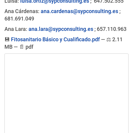
Luisa:
luisa.ortiz@sypconsulting.es
; 647.502.555
Ana Cárdenas:
ana.cardenas@sypconsulting.es
;
681.691.049
Ana Lara:
ana.lara@sypconsulting.es
; 657.110.963
💾
Fitosanitario Básico y Cualificado.pdf
—
⚖️
2.11
MB
—
📄
pdf