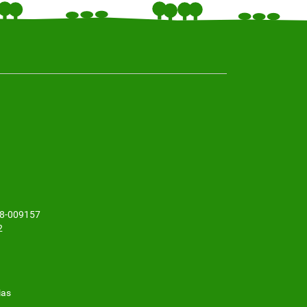
48-009157
2
ias