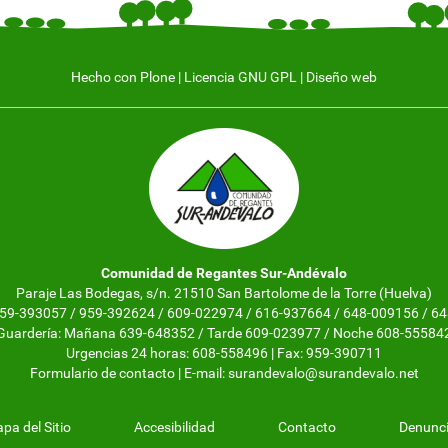
Hecho con Plone
|
Licencia GNU GPL
|
Diseño web
Comunidad de Regantes Sur-Andévalo
Paraje Las Bodegas, s/n. 21510 San Bartolome de la Torre (Huelva)
 959-393057 / 959-392624 / 609-022974 / 616-937664 / 648-009156 / 6
Guardería: Mañana 639-648352 / Tarde 609-023977 / Noche 608-55584
Urgencias 24 horas: 608-558496 | Fax: 959-390711
Formulario de contacto
| E-mail:
surandevalo@surandevalo.net
pa del Sitio
Accesibilidad
Contacto
Denunc