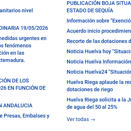
PUBLICACIÓN BOJA SITU
nitarios nivel
ESTADO DE SEQUÍA
Información sobre "Exención
INARIA 19/05/2026
Acuerdo inicio procedimien
medidas urgentes en
Recorte de las dotaciones d
sos fenómenos
Noticia Huelva hoy "Situac
ción en las
xtemadura.
Noticia Huelva Información
Noticia Huelva24 "Situació
CIÓN DE LOS
Huelva Riega aplaude la red
26 EN FUNCIÓN DE
dotaciones de riego
Huelva Riega solicita a la 
EN ANDALUCIA
de agua del 50 al 25%
de Presas, Embalses y
Ver todas →