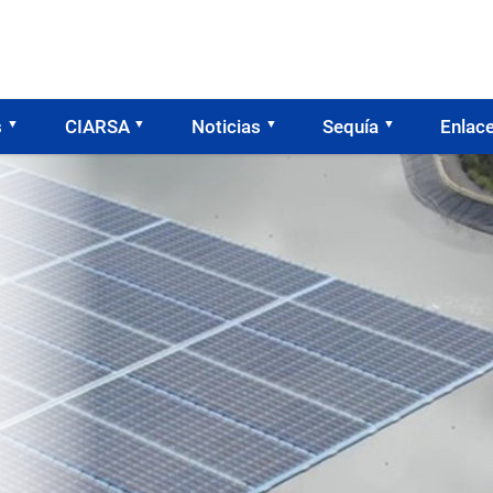
s
CIARSA
Noticias
Sequía
Enlac
o