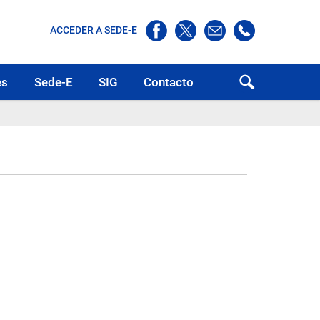
ACCEDER A SEDE-E
es
Sede-E
SIG
Contacto