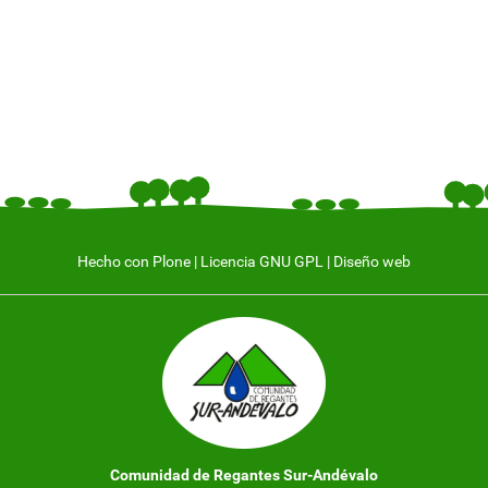
Hecho con Plone
|
Licencia GNU GPL
|
Diseño web
Comunidad de Regantes Sur-Andévalo