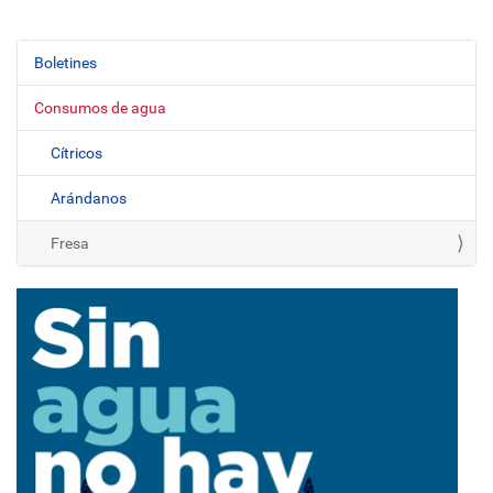
Boletines
N
a
Consumos de agua
v
e
Cítricos
g
Arándanos
a
c
Fresa
i
ó
n