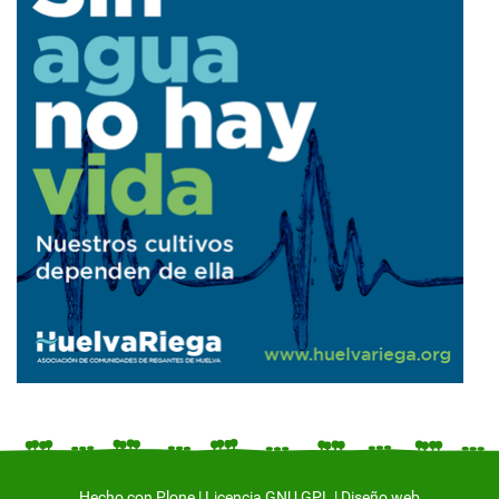
Hecho con Plone
|
Licencia GNU GPL
|
Diseño web