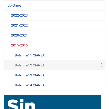
Boletines
N
a
2022-2023
v
e
2021-2022
g
2020-2021
a
c
2015-2016
i
ó
Boletín nº 1 CIARSA
n
Boletín nº 2 CIARSA
Boletín nº 3 CIARSA
Boletín nº 4 CIARSA