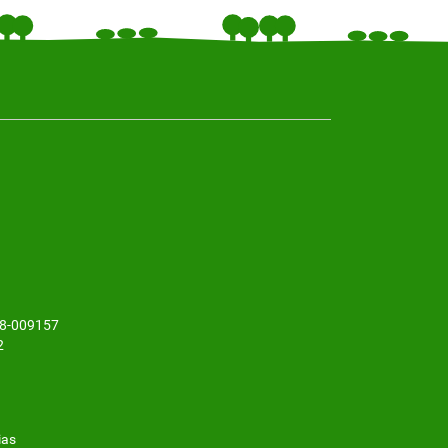
48-009157
2
ias