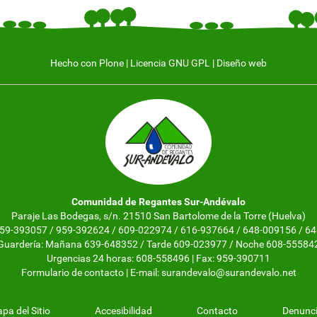
Hecho con Plone
|
Licencia GNU GPL
|
Diseño web
Comunidad de Regantes Sur-Andévalo
Paraje Las Bodegas, s/n. 21510 San Bartolome de la Torre (Huelva)
 959-393057 / 959-392624 / 609-022974 / 616-937664 / 648-009156 / 6
Guardería: Mañana 639-648352 / Tarde 609-023977 / Noche 608-55584
Urgencias 24 horas: 608-558496 | Fax: 959-390711
Formulario de contacto
| E-mail:
surandevalo@surandevalo.net
pa del Sitio
Accesibilidad
Contacto
Denunc